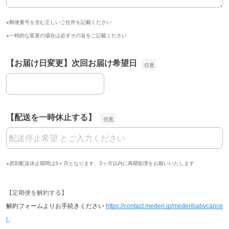
※郵便番号を含む正しいご住所を記載ください
※一時的な変更の場合は必ずその旨をご記載ください
【お届け日変更】次回お届け希望日
【お届け日変更】次回お届け希望日
【配送を一時休止する】
【配送を一時休止する】
※原則配送休止期間は3ヶ月となります、3ヶ月以内に再開処理をお願いいたします
【定期便を解約する】
解約フォームよりお手続きください
https://contact.mederi.jp/mederibabycance
l